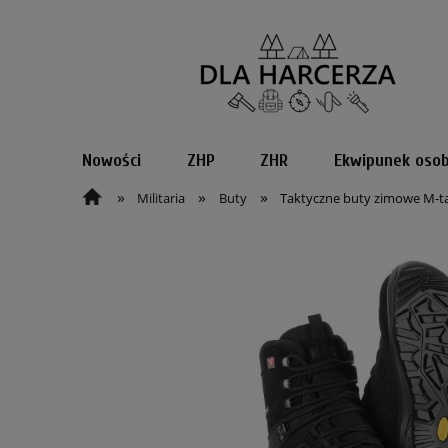
Nowości
ZHP
ZHR
Ekwipunek osob
»
»
»
Militaria
Buty
Taktyczne buty zimowe M-ta