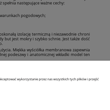
aż spełnia następujące ważne cechy:
h warunkach pogodowych;
doskonałą izolację termiczną i niezawodnie chroni
 but jest mokry i szybko schnie. Jest także dość
o.
zużycia. Miękka wyściółka membranowa zapewnia
lnej podeszwy i anatomicznej wkładki model ten
O NAS
Kim jesteśmy?
kceptować wykorzystanie przez nas wszystkich tych plików i przejść
Blog
Dane adresowe