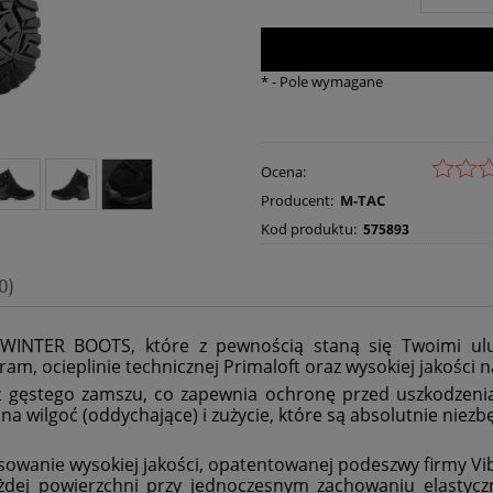
*
- Pole wymagane
Ocena:
Producent:
M-TAC
Kod produktu:
575893
0)
INTER BOOTS, które z pewnością staną się Twoimi ulubi
am, ocieplinie technicznej Primaloft oraz wysokiej jakości 
z gęstego zamszu, co zapewnia ochronę przed uszkodzen
 wilgoć (oddychające) i zużycie, które są absolutnie niezb
sowanie wysokiej jakości, opatentowanej podeszwy firmy Vi
każdej powierzchni przy jednoczesnym zachowaniu elastyc