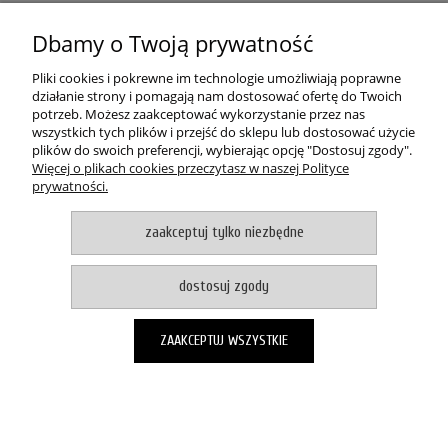
Dbamy o Twoją prywatność
POMOC
Pliki cookies i pokrewne im technologie umożliwiają poprawne
MOJE KONTO
działanie strony i pomagają nam dostosować ofertę do Twoich
potrzeb. Możesz zaakceptować wykorzystanie przez nas
wszystkich tych plików i przejść do sklepu lub dostosować użycie
PŁATNOŚCI I DOSTAWA
plików do swoich preferencji, wybierając opcję "Dostosuj zgody".
Więcej o plikach cookies przeczytasz w naszej Polityce
prywatności.
O NAS
zaakceptuj tylko niezbędne
pokaż pełną wersję strony
Witaj, nasz sklep internetowy wykorzystuje pliki cookies.
dostosuj zgody
akceptuje i zamykam okno
Zapisanych za pomocą cookies informacji używamy w celach reklamowych i
ZAAKCEPTUJ WSZYSTKIE
statystycznych. W programie służącym do obsługi internetu można zmienić
ustawienia dotyczące cookies. Korzystanie z naszych serwisów
internetowych bez zmiany ustawień dotyczących cookies oznacza, że będą
one zapisane w pamięci urządzenia. Więcej informacji można znaleźć w
naszej Polityce prywatności
Sklep internetowy Shoper.pl