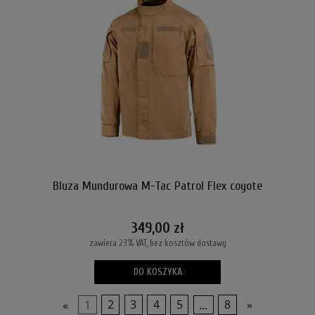
Bluza Mundurowa M-Tac Patrol Flex coyote
349,00 zł
zawiera 23% VAT, bez kosztów dostawy
DO KOSZYKA
«
1
2
3
4
5
...
8
»