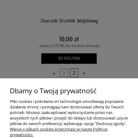
Znaczek Orzełek Wojskowy
10,00 zł
zawiera 23% VAT, bez kosztów dostawy
DO KOSZYKA
«
1
2
»
Dbamy o Twoją prywatność
POMOC
Pliki cookies i pokrewne im technologie umożliwiają poprawne
MOJE KONTO
działanie strony i pomagają nam dostosować ofertę do Twoich
potrzeb. Możesz zaakceptować wykorzystanie przez nas
wszystkich tych plików i przejść do sklepu lub dostosować użycie
PŁATNOŚCI I DOSTAWA
plików do swoich preferencji, wybierając opcję "Dostosuj zgody".
Więcej o plikach cookies przeczytasz w naszej Polityce
prywatności.
O NAS