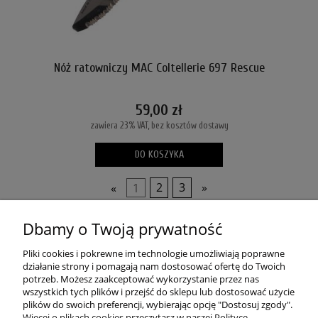
Nóż ratowniczy MAC Coltellerie 697 Rescue
59,00 zł
zawiera 23% VAT, bez kosztów dostawy
DO KOSZYKA
«
1
2
3
»
Dbamy o Twoją prywatność
POMOC
Pliki cookies i pokrewne im technologie umożliwiają poprawne
MOJE KONTO
działanie strony i pomagają nam dostosować ofertę do Twoich
potrzeb. Możesz zaakceptować wykorzystanie przez nas
wszystkich tych plików i przejść do sklepu lub dostosować użycie
PŁATNOŚCI I DOSTAWA
plików do swoich preferencji, wybierając opcję "Dostosuj zgody".
Więcej o plikach cookies przeczytasz w naszej Polityce