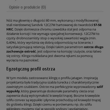
Opinie o produkcie (0)
Nóż ma głownię o długości 80 mm, wykonaną z modyfikowanej
stali nierdzewnej Sandvik 12C27M hartowanej do twardośc
i 57-58
HRC
. Dzięki domieszce chromu szwedzka stal jest odporna na
działanie korozji i nie wymaga specjalnej konserwacji. 12C27M to
czysty drobnoziarnisty stop o wysokiej zawartości węgla (min.
0,40%), który wyróżnia się dobrą odpornością na ścieranie, i
satysfakcjonującą retencją. Dzięki takim parametrom
ostrze długo
zachowuje ostrość
, jest odporne na korozję i zużycie, oraz łatwo
się ostrzy. Klinga rozkładana jest dwoma rękami za pomocą
wycięcia na paznokieć.
Egzotyczny profil ostrza
W tym modelu zastosowano klingę o profilu jatagan. Inspiracją
projektanta była tradycyjna szabla turecka z charakterystycznie
zawiniętym czubkiem. Ostrze ma perfekcyjnie wyprowadzony
szlif
wypukły
, który gwarantuje doskonałe parametry ciecia oraz
zapewnia dużą wytrzymałość krawędzi tnącej. Boczne krawędzie
szlifu convex są wypukłe i płynnie przechodzą od krawędzi tnącej
do grzbietu klingi, Dzięki czemu w porównaniu np. do szlifu
wklęsłego możemy ciąć w sposób szybszy i wydajniejszy.