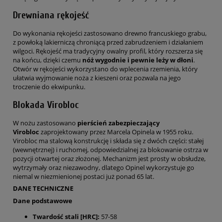
Drewniana rękojeść
Do wykonania rękojeści zastosowano drewno francuskiego grabu,
z powłoką lakierniczą chroniącą przed zabrudzeniem i działaniem
wilgoci. Rękojeść ma tradycyjny owalny profil, który rozszerza się
na końcu, dzięki czemu
nóż wygodnie i pewnie leży w dłoni
.
Otwór w rękojeści wykorzystano do wplecenia rzemienia, który
ułatwia wyjmowanie noża z kieszeni oraz pozwala na jego
troczenie do ekwipunku.
Blokada Virobloc
W nożu zastosowano
pierścień zabezpieczający
Virobloc
zaprojektowany przez Marcela Opinela w 1955 roku.
Virobloc ma stalową konstrukcję i składa się z dwóch części: stałej
(wewnętrznej) i ruchomej, odpowiedzialnej za blokowanie ostrza w
pozycji otwartej oraz złożonej. Mechanizm jest prosty w obsłudze,
wytrzymały oraz niezawodny, dlatego Opinel wykorzystuje go
niemal w niezmienionej postaci już ponad 65 lat.
DANE TECHNICZNE
Dane podstawowe
Twardość stali [HRC]:
57-58