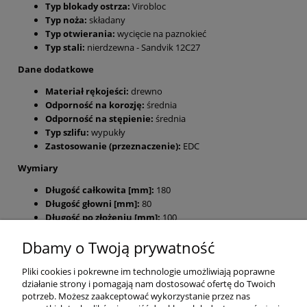
Typ blokady ostrza:
Virobloc
Typ noża:
składany
Typ otwierania:
wycięcie na paznokieć
Typ stali:
nierdzewna - Sandvik 12C27
Dane dodatkowe
Materiał rękojeści:
drewno
Odporność na korozję:
średnia
Odporność na stępienie:
średnia
Typ szlifu:
wypukły
Zastosowanie (przeznaczenie):
EDC
Wymiary
Długość całkowita [mm]:
180
Długość głowni [mm]:
80
Długość po złożeniu [mm]:
100
Dbamy o Twoją prywatność
POMOC
Pliki cookies i pokrewne im technologie umożliwiają poprawne
MOJE KONTO
działanie strony i pomagają nam dostosować ofertę do Twoich
potrzeb. Możesz zaakceptować wykorzystanie przez nas