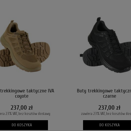
trekkingowe taktyczne IVA
Buty trekkingowe taktyczn
coyote
czarne
237,00 zł
237,00 zł
era 23% VAT, bez kosztów dostawy
zawiera 23% VAT, bez kosztów do
DO KOSZYKA
DO KOSZYKA