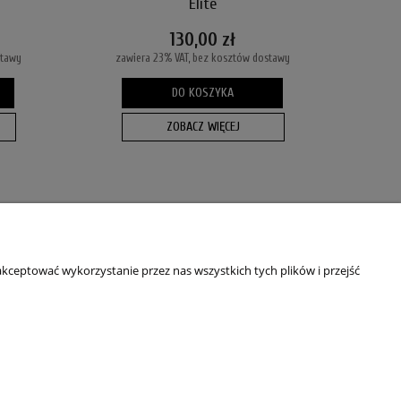
Elite
130,00 zł
stawy
zawiera 23% VAT, bez kosztów dostawy
DO KOSZYKA
ZOBACZ WIĘCEJ
O NAS
Kim jesteśmy?
kceptować wykorzystanie przez nas wszystkich tych plików i przejść
Blog
Dane adresowe