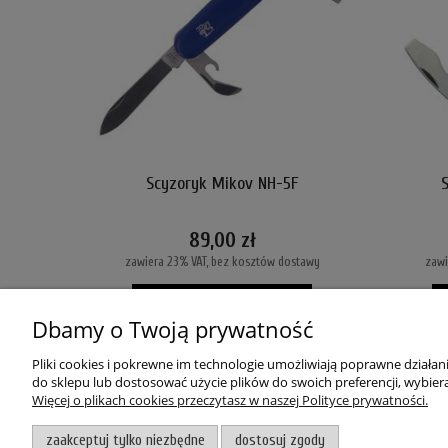
Scyzoryk Mikov NH-5F
89,00 zł
zawiera 23% VAT, bez kosztów dostawy
zawi
DO KOSZYKA
Dbamy o Twoją prywatność
ZOBACZ WIĘCEJ
Pliki cookies i pokrewne im technologie umożliwiają poprawne działa
do sklepu lub dostosować użycie plików do swoich preferencji, wybiera
Więcej o plikach cookies przeczytasz w naszej Polityce prywatności.
POMOC
MOJE KON
zaakceptuj tylko niezbędne
dostosuj zgody