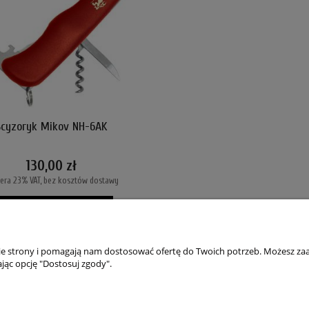
Scyzoryk Mikov NH-6AK
130,00 zł
era 23% VAT, bez kosztów dostawy
DO KOSZYKA
ZOBACZ WIĘCEJ
nie strony i pomagają nam dostosować ofertę do Twoich potrzeb. Możesz zaa
jąc opcję "Dostosuj zgody".
TO
PŁATNOŚCI I DOSTAWA