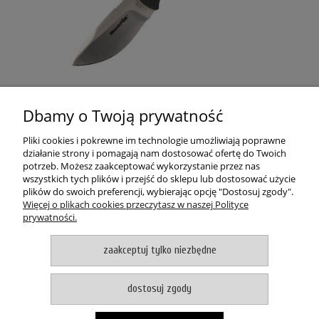
Nóż BlackFox Zytel Drop Point
Dbamy o Twoją prywatność
Pliki cookies i pokrewne im technologie umożliwiają poprawne
140,00 zł
działanie strony i pomagają nam dostosować ofertę do Twoich
potrzeb. Możesz zaakceptować wykorzystanie przez nas
zawiera 23% VAT, bez kosztów dostawy
wszystkich tych plików i przejść do sklepu lub dostosować użycie
plików do swoich preferencji, wybierając opcję "Dostosuj zgody".
DO KOSZYKA
Więcej o plikach cookies przeczytasz w naszej Polityce
prywatności.
POMOC
zaakceptuj tylko niezbędne
MOJE KONTO
dostosuj zgody
PŁATNOŚCI I DOSTAWA