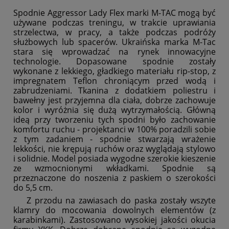
Spodnie Aggressor Lady Flex marki M-TAC mogą być
używane podczas treningu, w trakcie uprawiania
strzelectwa, w pracy, a także podczas podróży
służbowych lub spacerów. Ukraińska marka M-Tac
stara się wprowadzać na rynek innowacyjne
technologie. Dopasowane spodnie zostały
wykonane z lekkiego, gładkiego materiału rip-stop, z
impregnatem Teflon chroniącym przed wodą i
zabrudzeniami. Tkanina z dodatkiem poliestru i
bawełny jest przyjemna dla ciała, dobrze zachowuje
kolor i wyróżnia się dużą wytrzymałością. Główną
ideą przy tworzeniu tych spodni było zachowanie
komfortu ruchu - projektanci w 100% poradzili sobie
z tym zadaniem - spodnie stwarzają wrażenie
lekkości, nie krępują ruchów oraz wyglądają stylowo
i solidnie. Model posiada wygodne szerokie kieszenie
ze wzmocnionymi wkładkami. Spodnie są
przeznaczone do noszenia z paskiem o szerokości
do 5,5 cm.
Z przodu na zawiasach do paska zostały wszyte
klamry do mocowania dowolnych elementów (z
karabinkami). Zastosowano wysokiej jakości okucia