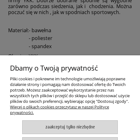
firmy YKK. Dobrze dobrane spodnie są wygodne
zarówno podczas siedzenia, jak i chodzenia. Można
poczuć się w nich , jak w spodniach sportowych.
Materiał:
- bawełna
- poliester
- spandex
Okucia
YKK
Dbamy o Twoją prywatność
POMOC
Pliki cookies i pokrewne im technologie umożliwiają poprawne
MOJE KONTO
działanie strony i pomagają nam dostosować ofertę do Twoich
potrzeb. Możesz zaakceptować wykorzystanie przez nas
wszystkich tych plików i przejść do sklepu lub dostosować użycie
PŁATNOŚCI I DOSTAWA
plików do swoich preferencji, wybierając opcję "Dostosuj zgody".
Więcej o plikach cookies przeczytasz w naszej Polityce
prywatności.
O NAS
zaakceptuj tylko niezbędne
pokaż pełną wersję strony