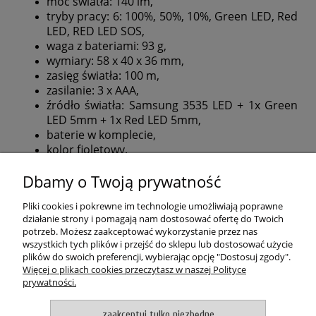
moc światła: 140 lm,
tryby pracy: 6: 100%, 50%, 10%, Green LED, Red
LED, RED LED SOS,
waga z bateriami: 93 g,
wymiary: 58 x 40 x 36 mm,
zasięg światła: 100 m,
zasilanie: 3 x AAA,
źródło światła: Samsung 3535 LED + 1x Green
LED 5mm + 1x Red LED 5mm,
baterie w komplecie,
kolor fioletowy.
Dbamy o Twoją prywatność
POMOC
Pliki cookies i pokrewne im technologie umożliwiają poprawne
MOJE KONTO
działanie strony i pomagają nam dostosować ofertę do Twoich
potrzeb. Możesz zaakceptować wykorzystanie przez nas
wszystkich tych plików i przejść do sklepu lub dostosować użycie
PŁATNOŚCI I DOSTAWA
plików do swoich preferencji, wybierając opcję "Dostosuj zgody".
Więcej o plikach cookies przeczytasz w naszej Polityce
prywatności.
O NAS
zaakceptuj tylko niezbędne