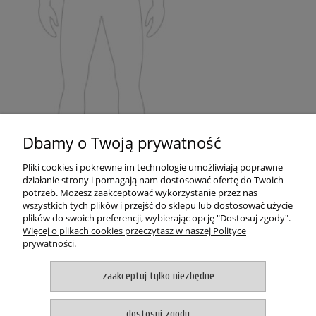
Dbamy o Twoją prywatność
POMOC
Pliki cookies i pokrewne im technologie umożliwiają poprawne
MOJE KONTO
działanie strony i pomagają nam dostosować ofertę do Twoich
potrzeb. Możesz zaakceptować wykorzystanie przez nas
wszystkich tych plików i przejść do sklepu lub dostosować użycie
PŁATNOŚCI I DOSTAWA
plików do swoich preferencji, wybierając opcję "Dostosuj zgody".
Więcej o plikach cookies przeczytasz w naszej Polityce
prywatności.
O NAS
zaakceptuj tylko niezbędne
pokaż pełną wersję strony
Witaj, nasz sklep internetowy wykorzystuje pliki cookies.
dostosuj zgody