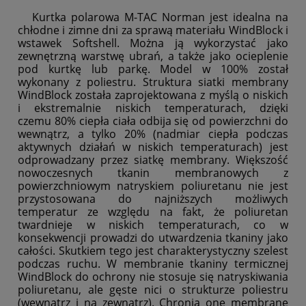
Kurtka polarowa M-TAC Norman jest idealna na
chłodne i zimne dni za sprawą materiału WindBlock i
wstawek Softshell. Można ją wykorzystać jako
zewnętrzną warstwę ubrań, a także jako ocieplenie
pod kurtkę lub parkę. Model w 100% został
wykonany z poliestru. Struktura siatki membrany
WindBlock została zaprojektowana z myślą o niskich
i ekstremalnie niskich temperaturach, dzięki
czemu 80% ciepła ciała odbija się od powierzchni do
wewnątrz, a tylko 20% (nadmiar ciepła podczas
aktywnych działań w niskich temperaturach) jest
odprowadzany przez siatkę membrany. Większość
nowoczesnych tkanin membranowych z
powierzchniowym natryskiem poliuretanu nie jest
przystosowana do najniższych możliwych
temperatur ze względu na fakt, że poliuretan
twardnieje w niskich temperaturach, co w
konsekwencji prowadzi do utwardzenia tkaniny jako
całości. Skutkiem tego jest charakterystyczny szelest
podczas ruchu. W membranie tkaniny termicznej
WindBlock do ochrony nie stosuje się natryskiwania
poliuretanu, ale gęste nici o strukturze poliestru
(wewnątrz i na zewnątrz). Chronią one membranę