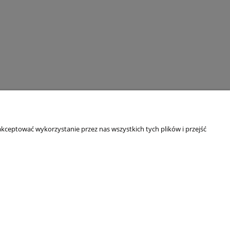
kceptować wykorzystanie przez nas wszystkich tych plików i przejść
O NAS
Kim jesteśmy?
Blog
Dane adresowe