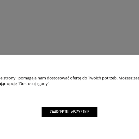
nie strony i pomagają nam dostosować ofertę do Twoich potrzeb. Możesz zaa
jąc opcję "Dostosuj zgody".
TO
PŁATNOŚCI I DOSTAWA
wienia
Składanie zamówień
ZAAKCEPTUJ WSZYSTKIE
okies”
Formy Płatności
m hasła
wroty