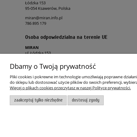
Łódzka 153
95-054 Ksawerów, Polska
miran@miran.info.pl
786 895 179
Osoba odpowiedzialna na terenie UE
MIRAN
ul. Łódzka 153
90-054 Ksawerów, Polska
Dbamy o Twoją prywatność
miran@miran.info.pl
786 895 179
Pliki cookies i pokrewne im technologie umożliwiają poprawne działa
do sklepu lub dostosować użycie plików do swoich preferencji, wybiera
Więcej o plikach cookies przeczytasz w naszej Polityce prywatności.
POMOC
MOJE KON
zaakceptuj tylko niezbędne
dostosuj zgody
Regulamin sklepu
Twoje zamó
Polityka prywatności
Polityka „co
Skontaktuj się z nami
Zapomniałe
Zwroty i reklamacje
Wygodne z