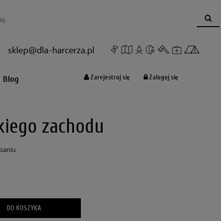
Koszyk:
(pusty)
Zarejestruj się
Zaloguj się
Blog
kiego zachodu
paniu
DO KOSZYKA