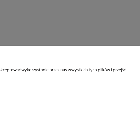
kceptować wykorzystanie przez nas wszystkich tych plików i przejść
O NAS
Kim jesteśmy?
Blog
Dane adresowe