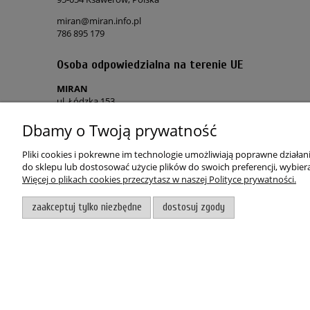
miran@miran.info.pl
786 895 179
Osoba odpowiedzialna na terenie UE
MIRAN
ul. Łódzka 153
90-054 Ksawerów, Polska
Dbamy o Twoją prywatność
miran@miran.info.pl
786 895 179
Pliki cookies i pokrewne im technologie umożliwiają poprawne działa
do sklepu lub dostosować użycie plików do swoich preferencji, wybiera
Więcej o plikach cookies przeczytasz w naszej Polityce prywatności.
POMOC
MOJE KON
zaakceptuj tylko niezbędne
dostosuj zgody
Regulamin sklepu
Twoje zamó
Polityka prywatności
Polityka „co
Skontaktuj się z nami
Zapomniałe
Zwroty i reklamacje
Wygodne z
Witaj, nasz sklep internetowy wykorzystuje pliki cookies.