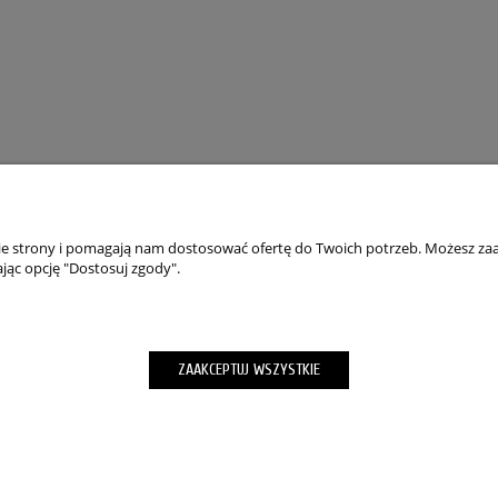
nie strony i pomagają nam dostosować ofertę do Twoich potrzeb. Możesz zaa
jąc opcję "Dostosuj zgody".
TO
PŁATNOŚCI I DOSTAWA
wienia
Składanie zamówień
ZAAKCEPTUJ WSZYSTKIE
okies”
Formy Płatności
m hasła
wroty