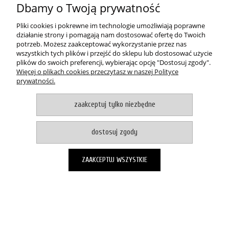
Dbamy o Twoją prywatność
Osoba odpowiedzialna na terenie UE
MIRAN
Pliki cookies i pokrewne im technologie umożliwiają poprawne
ul. Łódzka 153
działanie strony i pomagają nam dostosować ofertę do Twoich
90-054 Ksawerów, Polska
potrzeb. Możesz zaakceptować wykorzystanie przez nas
wszystkich tych plików i przejść do sklepu lub dostosować użycie
miran@miran.info.pl
plików do swoich preferencji, wybierając opcję "Dostosuj zgody".
786 895 179
Więcej o plikach cookies przeczytasz w naszej Polityce
prywatności.
POMOC
zaakceptuj tylko niezbędne
MOJE KONTO
dostosuj zgody
PŁATNOŚCI I DOSTAWA
ZAAKCEPTUJ WSZYSTKIE
O NAS
pokaż pełną wersję strony
Witaj, nasz sklep internetowy wykorzystuje pliki cookies.