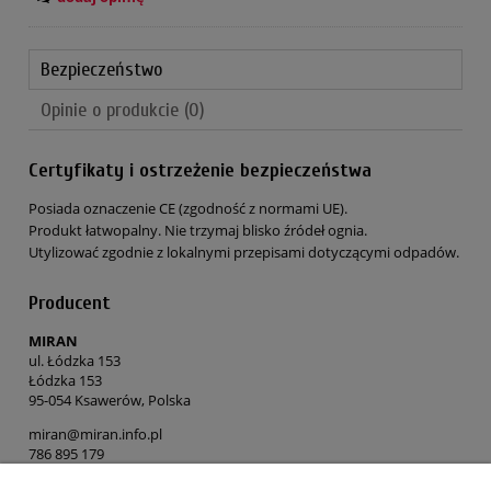
Bezpieczeństwo
Opinie o produkcie (0)
Certyfikaty i ostrzeżenie bezpieczeństwa
Posiada oznaczenie CE (zgodność z normami UE).
Produkt łatwopalny. Nie trzymaj blisko źródeł ognia.
Utylizować zgodnie z lokalnymi przepisami dotyczącymi odpadów.
Producent
MIRAN
ul. Łódzka 153
Łódzka 153
95-054 Ksawerów, Polska
miran@miran.info.pl
786 895 179