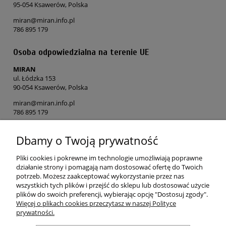
95-054 Ksawerów, Polska
miran@miran.info.pl
786 895 179
Osoba odpowiedzialna na terenie UE
MIRAN
ul. Łódzka 153
90-054 Ksawerów, Polska
miran@miran.info.pl
786 895 179
Dbamy o Twoją prywatność
POMOC
Pliki cookies i pokrewne im technologie umożliwiają poprawne
MOJE KONTO
działanie strony i pomagają nam dostosować ofertę do Twoich
potrzeb. Możesz zaakceptować wykorzystanie przez nas
wszystkich tych plików i przejść do sklepu lub dostosować użycie
PŁATNOŚCI I DOSTAWA
plików do swoich preferencji, wybierając opcję "Dostosuj zgody".
Więcej o plikach cookies przeczytasz w naszej Polityce
prywatności.
O NAS