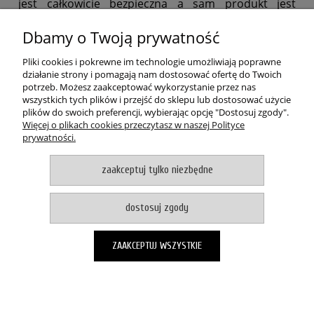
jest całkowicie bezpieczna a sam produkt jest
nietoksyczny. W celu zachowania jego właściwości
(intensywności świecenia, długiego terminu
Dbamy o Twoją prywatność
przydatności do użycia) jest on oryginalnie
zamknięty w opakowaniu z folii aluminiowej.
Pliki cookies i pokrewne im technologie umożliwiają poprawne
działanie strony i pomagają nam dostosować ofertę do Twoich
Cechy produktu:
potrzeb. Możesz zaakceptować wykorzystanie przez nas
waga: 24 g,
wszystkich tych plików i przejść do sklepu lub dostosować użycie
długość: 15 cm,
plików do swoich preferencji, wybierając opcję "Dostosuj zgody".
Więcej o plikach cookies przeczytasz w naszej Polityce
czas działania: ok. 10 h
prywatności.
POMOC
zaakceptuj tylko niezbędne
MOJE KONTO
dostosuj zgody
PŁATNOŚCI I DOSTAWA
ZAAKCEPTUJ WSZYSTKIE
O NAS
pokaż pełną wersję strony