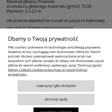
Materiał główny:
Poliester
Gramatura głównego materiału [g/m2]:
72.00
Wymiary: 2 x 2,5 m
nie prać
nie wybielać
nie suszyć w suszarce bębnowej
nie czyścić chemicznie
nie prasować
Dbamy o Twoją prywatność
POMOC
Pliki cookies i pokrewne im technologie umożliwiają poprawne
MOJE KONTO
działanie strony i pomagają nam dostosować ofertę do Twoich
potrzeb. Możesz zaakceptować wykorzystanie przez nas
wszystkich tych plików i przejść do sklepu lub dostosować użycie
PŁATNOŚCI I DOSTAWA
plików do swoich preferencji, wybierając opcję "Dostosuj zgody".
Więcej o plikach cookies przeczytasz w naszej Polityce
prywatności.
O NAS
zaakceptuj tylko niezbędne
pokaż pełną wersję strony
Witaj, nasz sklep internetowy wykorzystuje pliki cookies.
dostosuj zgody
akceptuje i zamykam okno
Zapisanych za pomocą cookies informacji używamy w celach reklamowych i