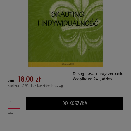
Dostępność:
na wyczerpaniu
18,00 zł
Wysyłka w:
24 godziny
Cena:
zawiera 5% VAT, bez kosztów dostawy
DO KOSZYKA
szt.