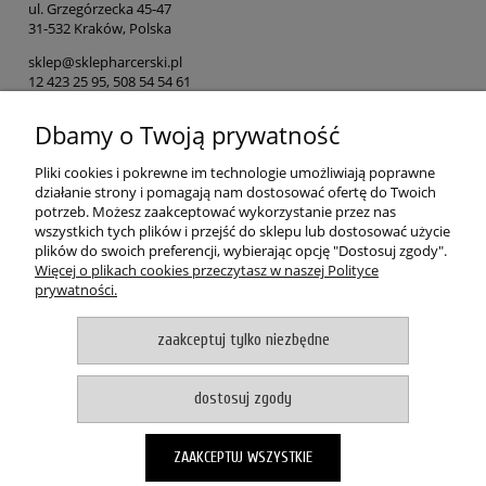
ul. Grzegórzecka 45-47
31-532 Kraków, Polska
sklep@sklepharcerski.pl
12 423 25 95, 508 54 54 61
Dbamy o Twoją prywatność
Osoba odpowiedzialna na terenie UE
Wydawnictwo ZHR
Pliki cookies i pokrewne im technologie umożliwiają poprawne
ul. Grzegórzecka 45-47
działanie strony i pomagają nam dostosować ofertę do Twoich
31-532 Kraków, Polska
potrzeb. Możesz zaakceptować wykorzystanie przez nas
wszystkich tych plików i przejść do sklepu lub dostosować użycie
sklep@sklepharcerski.pl
plików do swoich preferencji, wybierając opcję "Dostosuj zgody".
12 423 25 95, 508 54 54 61
Więcej o plikach cookies przeczytasz w naszej Polityce
prywatności.
POMOC
zaakceptuj tylko niezbędne
MOJE KONTO
dostosuj zgody
PŁATNOŚCI I DOSTAWA
ZAAKCEPTUJ WSZYSTKIE
O NAS