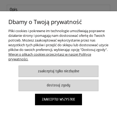
Opis
Bezpieczeństwo
Dbamy o Twoją prywatność
Opinie o produkcie (0)
Pliki cookies i pokrewne im technologie umożliwiają poprawne
działanie strony i pomagają nam dostosować ofertę do Twoich
potrzeb. Możesz zaakceptować wykorzystanie przez nas
Lekki i kompaktowy ręcznik z mikrofibry o wymiarach 80 x 130 cm.
wszystkich tych plików i przejść do sklepu lub dostosować użycie
Dobrze sprawdzi się na wędrówkach czy obozie harcerskim.
plików do swoich preferencji, wybierając opcję "Dostosuj zgody".
Wszyta gumka oraz dołączony pokrowiec pozwalają na wygodne
Więcej o plikach cookies przeczytasz w naszej Polityce
spakowanie.
prywatności.
POMOC
zaakceptuj tylko niezbędne
MOJE KONTO
dostosuj zgody
PŁATNOŚCI I DOSTAWA
ZAAKCEPTUJ WSZYSTKIE
O NAS