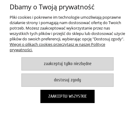
przydatna dla harcerek, które dopiero zaczynają
Dbamy o Twoją prywatność
swoją przygodę bycia zastępową.
Cechy produktu:
Pliki cookies i pokrewne im technologie umożliwiają poprawne
działanie strony i pomagają nam dostosować ofertę do Twoich
format:105 x 145 mm,
potrzeb. Możesz zaakceptować wykorzystanie przez nas
liczba stron: 96,
wszystkich tych plików i przejść do sklepu lub dostosować użycie
oprawa: miękka,
plików do swoich preferencji, wybierając opcję "Dostosuj zgody".
ISBN: 978-83-7847-620-7.
Więcej o plikach cookies przeczytasz w naszej Polityce
prywatności.
POMOC
zaakceptuj tylko niezbędne
MOJE KONTO
dostosuj zgody
PŁATNOŚCI I DOSTAWA
ZAAKCEPTUJ WSZYSTKIE
O NAS
pokaż pełną wersję strony
Witaj, nasz sklep internetowy wykorzystuje pliki cookies.