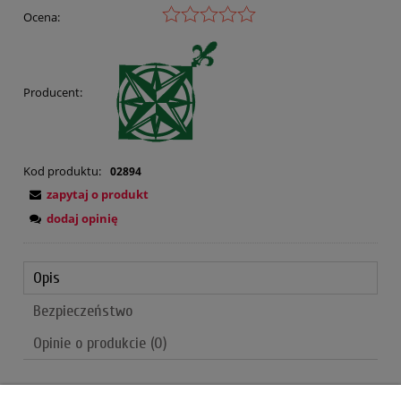
Ocena:
Producent:
Kod produktu:
02894
zapytaj o produkt
dodaj opinię
Opis
Bezpieczeństwo
Opinie o produkcie (0)
Kompedium wiedzy dla zastępowych. Szczególnie