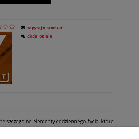
zapytaj o produkt
dodaj opinię
ne szczególne elementy codziennego życia, które