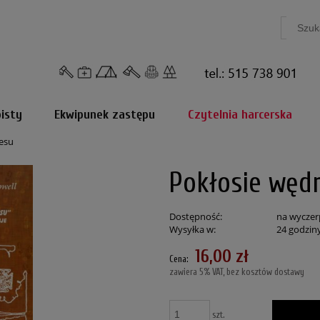
isty
Ekwipunek zastępu
Czytelnia harcerska
esu
Pokłosie węd
Dostępność:
na wyczer
Wysyłka w:
24 godzin
16,00 zł
Cena:
zawiera 5% VAT, bez kosztów dostawy
szt.