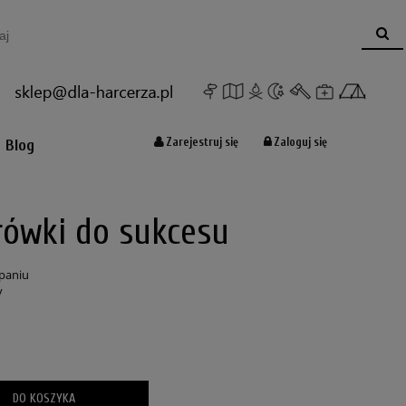
Koszyk:
(pusty)
Zarejestruj się
Zaloguj się
Blog
rówki do sukcesu
paniu
y
DO KOSZYKA