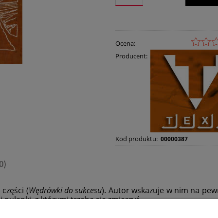
Ocena:
Producent:
Kod produktu:
00000387
0)
części (
Wędrówki do sukcesu
). Autor wskazuje w nim na pew
pułapki, z którymi trzeba się zmierzyć.