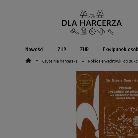
Nowości
ZHP
ZHR
Ekwipunek osob
»
»
Czytelnia harcerska
Pokłosie wędrówki do sukc