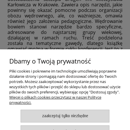
Karłowicza w Krakowie. Zawiera opis narzędzi, jakie
powinny się okazać pomocne podczas organizacji
obozu wędrownego, ale, co ważniejsze, omawia
również jego założenia pedagogiczne. Wędrowanie
bowiem stanowi narzędzie bardzo specyficzne,
adresowane do najstarszej grupy wiekowej,
działającej w ramach ruchu. Treść podzielona
została na tematyczne gawędy, dlatego książkę
omawiać można w formie cyklu konferencji. Jest to z
pewnością lektura niezwykle cenna, bowiem styl
wędrowniczy i towarzyszące mu aktywności wydają
Dbamy o Twoją prywatność
się jednym z tych obszarów metodycznych, które nie
zostały jeszcze do końca rozpoznane.
Pliki cookies i pokrewne im technologie umożliwiają poprawne
działanie strony i pomagają nam dostosować ofertę do Twoich
autor: Jarosław Balon i Artur Mida
potrzeb. Możesz zaakceptować wykorzystanie przez nas
ilość stron: 64
wszystkich tych plików i przejść do sklepu lub dostosować użycie
oprawa: miękka
plików do swoich preferencji, wybierając opcję "Dostosuj zgody".
Więcej o plikach cookies przeczytasz w naszej Polityce
ISBN: 978-83-60560-98-3
prywatności.
POMOC
zaakceptuj tylko niezbędne
MOJE KONTO