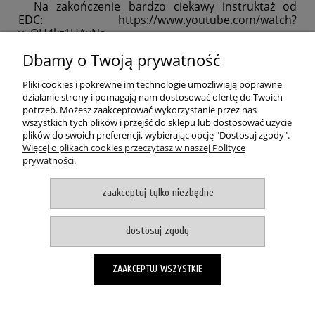
Na zakończenie bardzo ciekawy instruktaż od
EDC:
https://www.youtube.com/watch?
v=OH4kz1UAvNs
Dbamy o Twoją prywatność
POMOC
Pliki cookies i pokrewne im technologie umożliwiają poprawne
MOJE KONTO
działanie strony i pomagają nam dostosować ofertę do Twoich
potrzeb. Możesz zaakceptować wykorzystanie przez nas
wszystkich tych plików i przejść do sklepu lub dostosować użycie
PŁATNOŚCI I DOSTAWA
plików do swoich preferencji, wybierając opcję "Dostosuj zgody".
Więcej o plikach cookies przeczytasz w naszej Polityce
prywatności.
O NAS
zaakceptuj tylko niezbędne
pokaż pełną wersję strony
Witaj, nasz sklep internetowy wykorzystuje pliki cookies.
dostosuj zgody
akceptuje i zamykam okno
Zapisanych za pomocą cookies informacji używamy w celach reklamowych i
ZAAKCEPTUJ WSZYSTKIE
statystycznych. W programie służącym do obsługi internetu można zmienić
ustawienia dotyczące cookies. Korzystanie z naszych serwisów
internetowych bez zmiany ustawień dotyczących cookies oznacza, że będą
one zapisane w pamięci urządzenia. Więcej informacji można znaleźć w