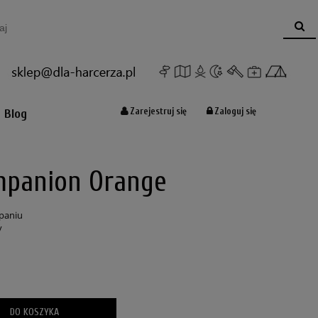
Koszyk:
(pusty)
Zarejestruj się
Zaloguj się
Blog
mpanion Orange
paniu
y
DO KOSZYKA