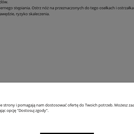
adów.
ernego stępiania. Ostrz nóż na przeznaczonych do tego osełkach i ostrzałk
awędzie, ryzyko skaleczenia.
nie strony i pomagają nam dostosować ofertę do Twoich potrzeb. Możesz zaa
jąc opcję "Dostosuj zgody".
TO
PŁATNOŚCI I DOSTAWA
wienia
Składanie zamówień