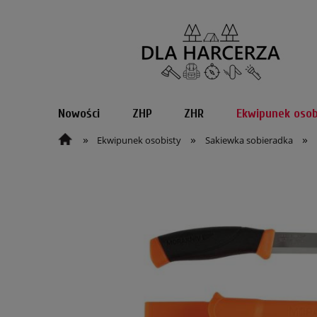
Nowości
ZHP
ZHR
Ekwipunek osob
»
»
»
Ekwipunek osobisty
Sakiewka sobieradka