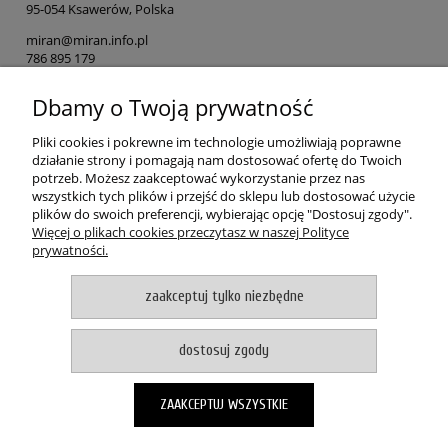
95-054 Ksawerów, Polska
miran@miran.info.pl
786 895 179
Dbamy o Twoją prywatność
Osoba odpowiedzialna na terenie UE
MIRAN
Pliki cookies i pokrewne im technologie umożliwiają poprawne
ul. Łódzka 153
działanie strony i pomagają nam dostosować ofertę do Twoich
90-054 Ksawerów, Polska
potrzeb. Możesz zaakceptować wykorzystanie przez nas
wszystkich tych plików i przejść do sklepu lub dostosować użycie
miran@miran.info.pl
plików do swoich preferencji, wybierając opcję "Dostosuj zgody".
786 895 179
Więcej o plikach cookies przeczytasz w naszej Polityce
prywatności.
POMOC
zaakceptuj tylko niezbędne
MOJE KONTO
dostosuj zgody
PŁATNOŚCI I DOSTAWA
ZAAKCEPTUJ WSZYSTKIE
O NAS