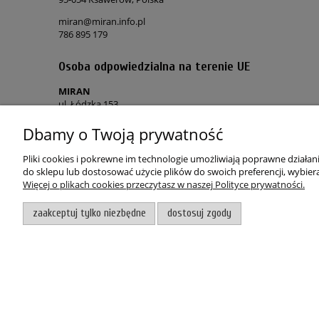
miran@miran.info.pl
786 895 179
Osoba odpowiedzialna na terenie UE
MIRAN
ul. Łódzka 153
90-054 Ksawerów, Polska
Dbamy o Twoją prywatność
miran@miran.info.pl
786 895 179
Pliki cookies i pokrewne im technologie umożliwiają poprawne działa
do sklepu lub dostosować użycie plików do swoich preferencji, wybiera
Więcej o plikach cookies przeczytasz w naszej Polityce prywatności.
POMOC
MOJE KON
zaakceptuj tylko niezbędne
dostosuj zgody
Regulamin sklepu
Twoje zamó
Polityka prywatności
Polityka „co
Skontaktuj się z nami
Zapomniałe
Zwroty i reklamacje
Wygodne z
Witaj, nasz sklep internetowy wykorzystuje pliki cookies.