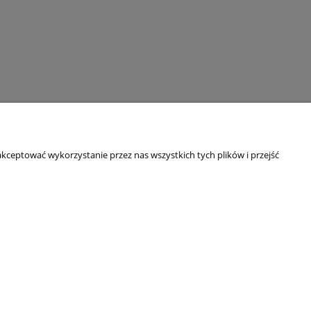
kceptować wykorzystanie przez nas wszystkich tych plików i przejść
O NAS
Kim jesteśmy?
Blog
Dane adresowe