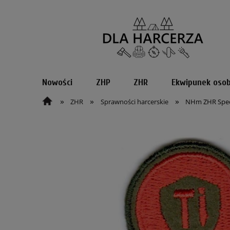
Nowości
ZHP
ZHR
Ekwipunek osob
»
»
»
ZHR
Sprawności harcerskie
NHm ZHR Spe