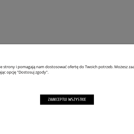
nie strony i pomagają nam dostosować ofertę do Twoich potrzeb. Możesz zaa
jąc opcję "Dostosuj zgody".
TO
PŁATNOŚCI I DOSTAWA
wienia
Składanie zamówień
ZAAKCEPTUJ WSZYSTKIE
okies”
Formy Płatności
m hasła
wroty