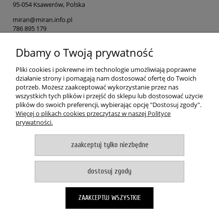
95-054 Ksawerów, Polska
miran@miran.info.pl
786 895 179
Dbamy o Twoją prywatność
Osoba odpowiedzialna na terenie UE
MIRAN
Pliki cookies i pokrewne im technologie umożliwiają poprawne
ul. Łódzka 153
działanie strony i pomagają nam dostosować ofertę do Twoich
90-054 Ksawerów, Polska
potrzeb. Możesz zaakceptować wykorzystanie przez nas
wszystkich tych plików i przejść do sklepu lub dostosować użycie
miran@miran.info.pl
plików do swoich preferencji, wybierając opcję "Dostosuj zgody".
786 895 179
Więcej o plikach cookies przeczytasz w naszej Polityce
prywatności.
POMOC
zaakceptuj tylko niezbędne
MOJE KONTO
dostosuj zgody
PŁATNOŚCI I DOSTAWA
ZAAKCEPTUJ WSZYSTKIE
O NAS