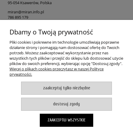
95-054 Ksawerów, Polska
miran@miran.info.pl
786 895 179
Dbamy o Twoją prywatność
Osoba odpowiedzialna na terenie UE
MIRAN
Pliki cookies i pokrewne im technologie umożliwiają poprawne
ul. Łódzka 153
działanie strony i pomagają nam dostosować ofertę do Twoich
90-054 Ksawerów, Polska
potrzeb. Możesz zaakceptować wykorzystanie przez nas
wszystkich tych plików i przejść do sklepu lub dostosować użycie
miran@miran.info.pl
plików do swoich preferencji, wybierając opcję "Dostosuj zgody".
786 895 179
Więcej o plikach cookies przeczytasz w naszej Polityce
prywatności.
POMOC
zaakceptuj tylko niezbędne
MOJE KONTO
dostosuj zgody
PŁATNOŚCI I DOSTAWA
ZAAKCEPTUJ WSZYSTKIE
O NAS