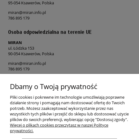
95-054 Ksawerów, Polska
miran@miran.info.pl
786 895 179
Osoba odpowiedzialna na terenie UE
MIRAN
ul. Łódzka 153
90-054 Ksawerów, Polska
miran@miran.info.pl
786 895 179
Dbamy o Twoją prywatność
POMOC
Pliki cookies i pokrewne im technologie umożliwiają poprawne
MOJE KONTO
działanie strony i pomagają nam dostosować ofertę do Twoich
potrzeb. Możesz zaakceptować wykorzystanie przez nas
wszystkich tych plików i przejść do sklepu lub dostosować użycie
PŁATNOŚCI I DOSTAWA
plików do swoich preferencji, wybierając opcję "Dostosuj zgody".
Więcej o plikach cookies przeczytasz w naszej Polityce
prywatności.
O NAS