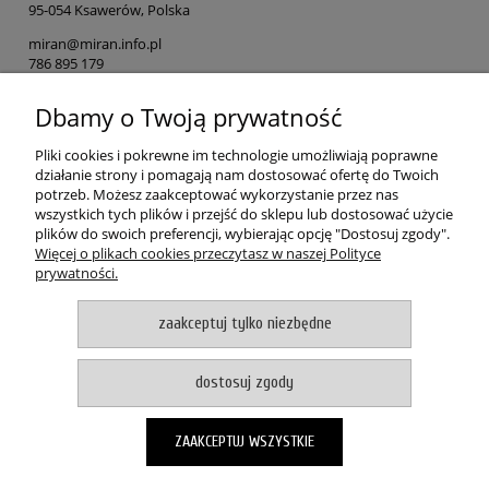
95-054 Ksawerów, Polska
miran@miran.info.pl
786 895 179
Dbamy o Twoją prywatność
Osoba odpowiedzialna na terenie UE
MIRAN
Pliki cookies i pokrewne im technologie umożliwiają poprawne
ul. Łódzka 153
działanie strony i pomagają nam dostosować ofertę do Twoich
90-054 Ksawerów, Polska
potrzeb. Możesz zaakceptować wykorzystanie przez nas
wszystkich tych plików i przejść do sklepu lub dostosować użycie
miran@miran.info.pl
plików do swoich preferencji, wybierając opcję "Dostosuj zgody".
786 895 179
Więcej o plikach cookies przeczytasz w naszej Polityce
prywatności.
POMOC
zaakceptuj tylko niezbędne
MOJE KONTO
dostosuj zgody
PŁATNOŚCI I DOSTAWA
ZAAKCEPTUJ WSZYSTKIE
O NAS