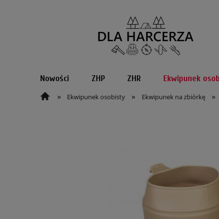
Nowości
ZHP
ZHR
Ekwipunek osob
»
»
»
Ekwipunek osobisty
Ekwipunek na zbiórkę