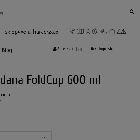
Koszyk:
(pusty)
Zarejestruj się
Zaloguj się
Blog
adana FoldCup 600 ml
paniu
y