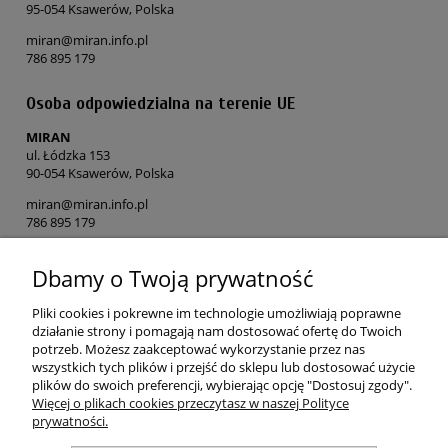
95-054 Ksawerów, Polska
miran@miran.info.pl
786 895 179
Osoba odpowiedzialna na terenie UE
MIRAN
ul. Łódzka 153
90-054 Ksawerów, Polska
miran@miran.info.pl
786 895 179
Dbamy o Twoją prywatność
POMOC
Pliki cookies i pokrewne im technologie umożliwiają poprawne
MOJE KONTO
działanie strony i pomagają nam dostosować ofertę do Twoich
potrzeb. Możesz zaakceptować wykorzystanie przez nas
wszystkich tych plików i przejść do sklepu lub dostosować użycie
PŁATNOŚCI I DOSTAWA
plików do swoich preferencji, wybierając opcję "Dostosuj zgody".
Więcej o plikach cookies przeczytasz w naszej Polityce
prywatności.
O NAS