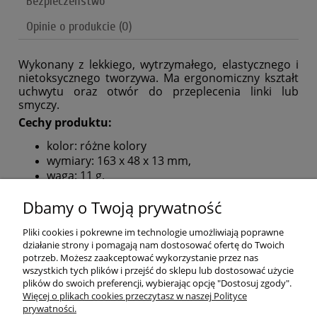
Bezpieczeństwo
Opinie o produkcie (0)
Wykonany z lekkiego, wytrzymałego, elastycznego i
nietoksycznego tworzywa. Ma ergonomiczny kształt
uchwytu oraz otwór do przeplecenia linki lub
smyczy.
Cechy produktu:
kolor: różne kolory
wymiary: 163 x 48 x 13 mm,
waga: 11 g.
Dbamy o Twoją prywatność
POMOC
Pliki cookies i pokrewne im technologie umożliwiają poprawne
MOJE KONTO
działanie strony i pomagają nam dostosować ofertę do Twoich
potrzeb. Możesz zaakceptować wykorzystanie przez nas
wszystkich tych plików i przejść do sklepu lub dostosować użycie
PŁATNOŚCI I DOSTAWA
plików do swoich preferencji, wybierając opcję "Dostosuj zgody".
Więcej o plikach cookies przeczytasz w naszej Polityce
prywatności.
O NAS