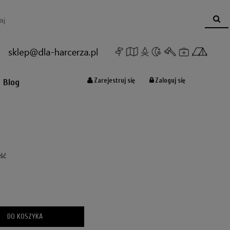
Koszyk:
(pusty)
Zarejestruj się
Zaloguj się
Blog
ość
DO KOSZYKA