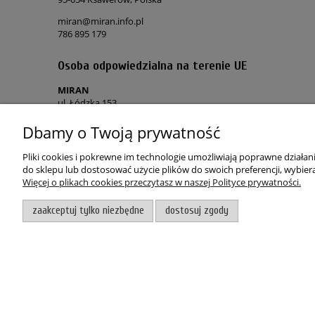
miran@miran.info.pl
786 895 179
Osoba odpowiedzialna na terenie UE
MIRAN
ul. Łódzka 153
90-054 Ksawerów, Polska
Dbamy o Twoją prywatność
miran@miran.info.pl
786 895 179
Pliki cookies i pokrewne im technologie umożliwiają poprawne działa
do sklepu lub dostosować użycie plików do swoich preferencji, wybiera
Więcej o plikach cookies przeczytasz w naszej Polityce prywatności.
POMOC
MOJE KON
zaakceptuj tylko niezbędne
dostosuj zgody
Regulamin sklepu
Twoje zamó
Polityka prywatności
Polityka „co
Skontaktuj się z nami
Zapomniałe
Zwroty i reklamacje
Wygodne z
Witaj, nasz sklep internetowy wykorzystuje pliki cookies.