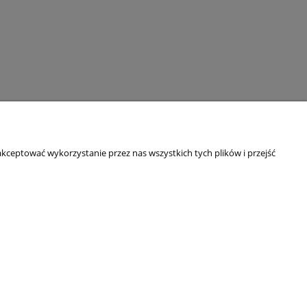
kceptować wykorzystanie przez nas wszystkich tych plików i przejść
O NAS
Kim jesteśmy?
Blog
Dane adresowe