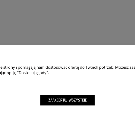
nie strony i pomagają nam dostosować ofertę do Twoich potrzeb. Możesz zaa
jąc opcję "Dostosuj zgody".
TO
PŁATNOŚCI I DOSTAWA
wienia
Składanie zamówień
ZAAKCEPTUJ WSZYSTKIE
okies”
Formy Płatności
m hasła
wroty