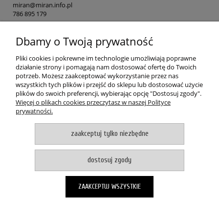
miran@miran.info.pl
786 895 179
Dbamy o Twoją prywatność
POMOC
Pliki cookies i pokrewne im technologie umożliwiają poprawne
MOJE KONTO
działanie strony i pomagają nam dostosować ofertę do Twoich
potrzeb. Możesz zaakceptować wykorzystanie przez nas
wszystkich tych plików i przejść do sklepu lub dostosować użycie
PŁATNOŚCI I DOSTAWA
plików do swoich preferencji, wybierając opcję "Dostosuj zgody".
Więcej o plikach cookies przeczytasz w naszej Polityce
prywatności.
O NAS
zaakceptuj tylko niezbędne
pokaż pełną wersję strony
Witaj, nasz sklep internetowy wykorzystuje pliki cookies.
dostosuj zgody
akceptuje i zamykam okno
Zapisanych za pomocą cookies informacji używamy w celach reklamowych i
ZAAKCEPTUJ WSZYSTKIE
statystycznych. W programie służącym do obsługi internetu można zmienić
ustawienia dotyczące cookies. Korzystanie z naszych serwisów
internetowych bez zmiany ustawień dotyczących cookies oznacza, że będą
one zapisane w pamięci urządzenia. Więcej informacji można znaleźć w