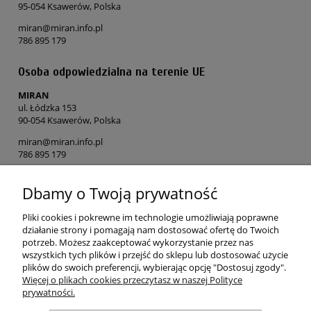
95-054 Ksawerów, Polska
miran@miran.info.pl
786 895 179
Osoba odpowiedzialna na terenie UE
MIRAN
ul. Łódzka 153
90-054 Ksawerów, Polska
miran@miran.info.pl
786 895 179
Dbamy o Twoją prywatność
POMOC
Pliki cookies i pokrewne im technologie umożliwiają poprawne
MOJE KONTO
działanie strony i pomagają nam dostosować ofertę do Twoich
potrzeb. Możesz zaakceptować wykorzystanie przez nas
wszystkich tych plików i przejść do sklepu lub dostosować użycie
PŁATNOŚCI I DOSTAWA
plików do swoich preferencji, wybierając opcję "Dostosuj zgody".
Więcej o plikach cookies przeczytasz w naszej Polityce
prywatności.
O NAS