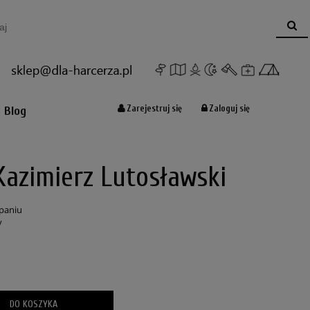
Koszyk:
(pusty)
Zarejestruj się
Zaloguj się
Blog
 Kazimierz Lutosławski
paniu
y
DO KOSZYKA