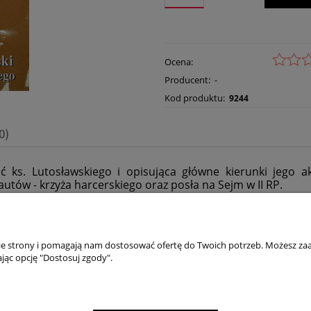
Ocena:
Producent:
-
Kod produktu:
9244
0)
ć ks. Lutosławskiego i opisująca główne kierunki jego ak
utów - krzyża harcerskiego oraz posła na Sejm w II RP.
nie strony i pomagają nam dostosować ofertę do Twoich potrzeb. Możesz zaa
jąc opcję "Dostosuj zgody".
TO
PŁATNOŚCI I DOSTAWA
wienia
Składanie zamówień