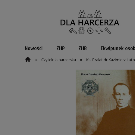
Nowości
ZHP
ZHR
Ekwipunek osob
»
»
Czytelnia harcerska
Ks. Prałat dr Kazimierz Lut