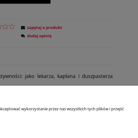
zapytaj o produkt
dodaj opinię
tywności: jako lekarza, kapłana i duszpasterza
kceptować wykorzystanie przez nas wszystkich tych plików i przejść
O NAS
Kim jesteśmy?