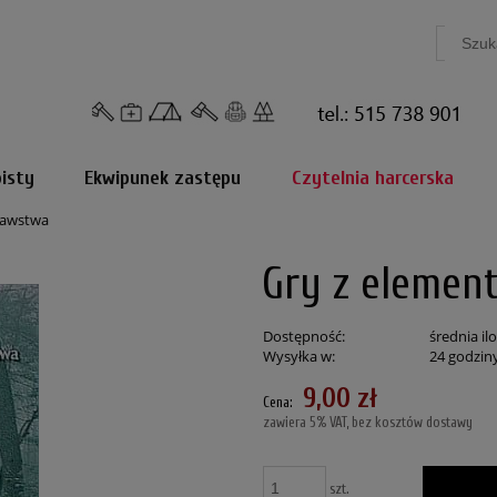
isty
Ekwipunek zastępu
Czytelnia harcerska
nawstwa
Gry z elemen
Dostępność:
średnia il
Wysyłka w:
24 godzin
9,00 zł
Cena:
zawiera 5% VAT, bez kosztów dostawy
szt.