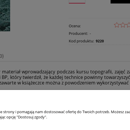
Ocena:
Producent:
-
Kod produktu:
9220
0)
materiał wprowadzający podczas kursu topografii, zajęć za
i BP, który twierdził, że każdej technice powinny towarzysz
y zawarte w książeczce można z powodzeniem wykorzystywać 
nie strony i pomagają nam dostosować ofertę do Twoich potrzeb. Możesz zaa
jąc opcję "Dostosuj zgody".