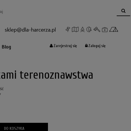
Koszyk:
(pusty)
Zarejestruj się
Zaloguj się
Blog
tami terenoznawstwa
ość
y
DO KOSZYKA