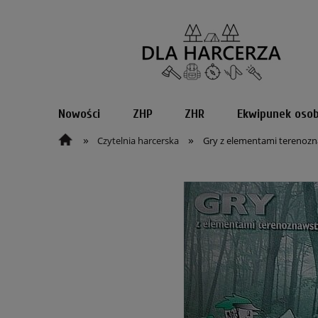
Nowości
ZHP
ZHR
Ekwipunek osob
»
»
Czytelnia harcerska
Gry z elementami terenoz