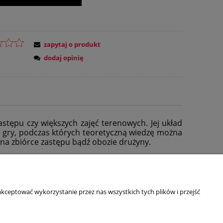
zapytaj o produkt
dodaj opinię
stępu czy większych zajęć terenowych. Jej układ
yć gry, podczas których teoretyczną wiedzę można
na zbiórce zastępu bądź obozie drużyny.
kceptować wykorzystanie przez nas wszystkich tych plików i przejść