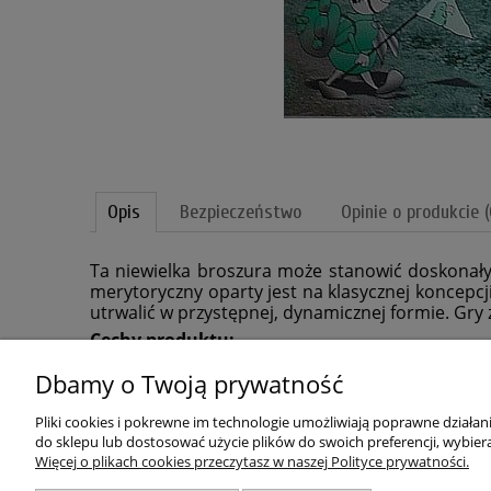
Opis
Bezpieczeństwo
Opinie o produkcie (
Ta niewielka broszura może stanowić doskonały 
merytoryczny oparty jest na klasycznej koncepcj
utrwalić w przystępnej, dynamicznej formie. Gr
Cechy produktu:
ilość stron: 16
Dbamy o Twoją prywatność
oprawa: miękki karton
wymiary: 10,5 x 15
Pliki cookies i pokrewne im technologie umożliwiają poprawne działa
do sklepu lub dostosować użycie plików do swoich preferencji, wybiera
Więcej o plikach cookies przeczytasz w naszej Polityce prywatności.