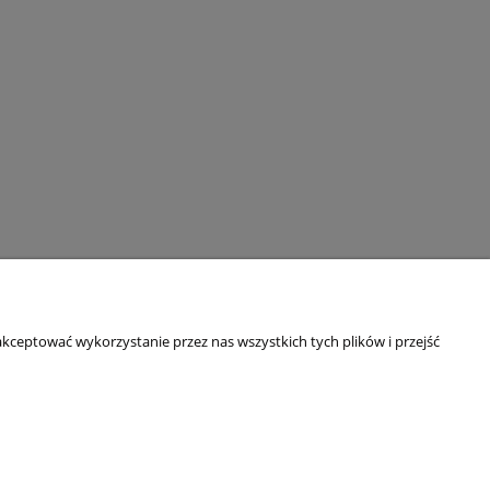
O NAS
Kim jesteśmy?
kceptować wykorzystanie przez nas wszystkich tych plików i przejść
Blog
Dane adresowe