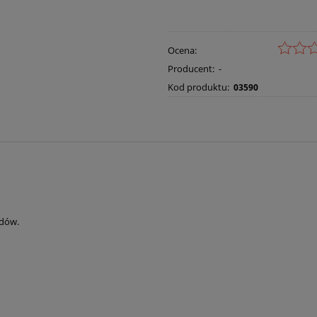
Ocena:
Producent:
-
Kod produktu:
03590
adów.