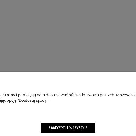
TO
PŁATNOŚCI I DOSTAWA
wienia
Składanie zamówień
nie strony i pomagają nam dostosować ofertę do Twoich potrzeb. Możesz zaa
jąc opcję "Dostosuj zgody".
okies”
Formy Płatności
m hasła
wroty
ZAAKCEPTUJ WSZYSTKIE