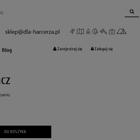
Koszyk:
(pusty)
Zarejestruj się
Zaloguj się
Blog
cz
paniu
DO KOSZYKA