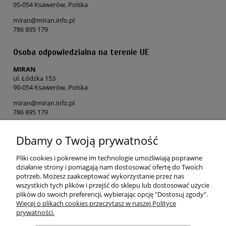
95-054 Ksawerów, Polska
miran@miran.info.pl
786 895 179
Osoba odpowiedzialna na terenie UE
MIRAN
ul. Łódzka 153
90-054 Ksawerów, Polska
miran@miran.info.pl
786 895 179
Dbamy o Twoją prywatność
POMOC
Pliki cookies i pokrewne im technologie umożliwiają poprawne
MOJE KONTO
działanie strony i pomagają nam dostosować ofertę do Twoich
potrzeb. Możesz zaakceptować wykorzystanie przez nas
wszystkich tych plików i przejść do sklepu lub dostosować użycie
PŁATNOŚCI I DOSTAWA
plików do swoich preferencji, wybierając opcję "Dostosuj zgody".
Więcej o plikach cookies przeczytasz w naszej Polityce
prywatności.
O NAS