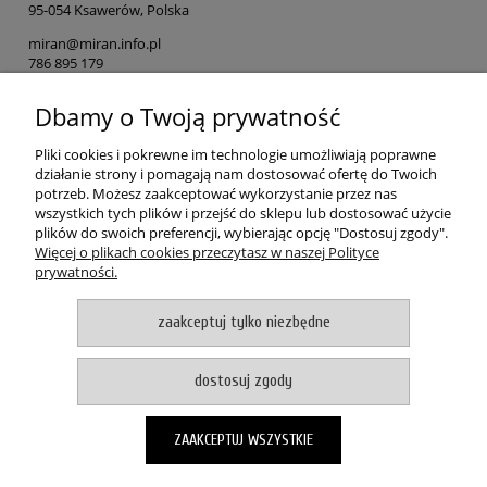
95-054 Ksawerów, Polska
miran@miran.info.pl
786 895 179
Dbamy o Twoją prywatność
Osoba odpowiedzialna na terenie UE
MIRAN
Pliki cookies i pokrewne im technologie umożliwiają poprawne
ul. Łódzka 153
działanie strony i pomagają nam dostosować ofertę do Twoich
90-054 Ksawerów, Polska
potrzeb. Możesz zaakceptować wykorzystanie przez nas
wszystkich tych plików i przejść do sklepu lub dostosować użycie
miran@miran.info.pl
plików do swoich preferencji, wybierając opcję "Dostosuj zgody".
786 895 179
Więcej o plikach cookies przeczytasz w naszej Polityce
prywatności.
POMOC
zaakceptuj tylko niezbędne
MOJE KONTO
dostosuj zgody
PŁATNOŚCI I DOSTAWA
ZAAKCEPTUJ WSZYSTKIE
O NAS