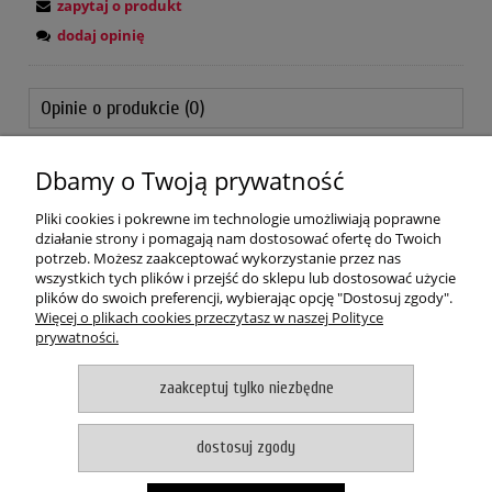
zapytaj o produkt
dodaj opinię
Opinie o produkcie (0)
Dbamy o Twoją prywatność
POMOC
Pliki cookies i pokrewne im technologie umożliwiają poprawne
MOJE KONTO
działanie strony i pomagają nam dostosować ofertę do Twoich
potrzeb. Możesz zaakceptować wykorzystanie przez nas
wszystkich tych plików i przejść do sklepu lub dostosować użycie
PŁATNOŚCI I DOSTAWA
plików do swoich preferencji, wybierając opcję "Dostosuj zgody".
Więcej o plikach cookies przeczytasz w naszej Polityce
prywatności.
O NAS
zaakceptuj tylko niezbędne
pokaż pełną wersję strony
Witaj, nasz sklep internetowy wykorzystuje pliki cookies.
dostosuj zgody
akceptuje i zamykam okno