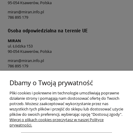
95-054 Ksawerów, Polska
miran@miran.info.pl
786 895 179
Osoba odpowiedzialna na terenie UE
MIRAN
ul. Łódzka 153
90-054 Ksawerów, Polska
miran@miran.info.pl
786 895 179
Dbamy o Twoją prywatność
POMOC
Pliki cookies i pokrewne im technologie umożliwiają poprawne
MOJE KONTO
działanie strony i pomagają nam dostosować ofertę do Twoich
potrzeb. Możesz zaakceptować wykorzystanie przez nas
wszystkich tych plików i przejść do sklepu lub dostosować użycie
PŁATNOŚCI I DOSTAWA
plików do swoich preferencji, wybierając opcję "Dostosuj zgody".
Więcej o plikach cookies przeczytasz w naszej Polityce
prywatności.
O NAS