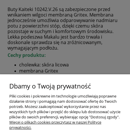
Buty Kaiteki 10242.V.26 są zabezpieczone przed
wnikaniem wilgoci membraną Gritex. Membrana
jednocześnie umożliwia odparowywanie nadmiaru
potu z powierzchni stóp, dzięki czemu skóra
pozostaje w suchym i komfortowym środowisku.
Lekka podeszwa Makalu jest bardzo trwała i
doskonale sprawdza się na zróżnicowanym,
wymagającym podłożu.
Cechy produktu:
cholewka: skóra licowa
membrana Gritex
Support System - technologia stabilizacji kostki
lekka podeszwa Makalu
Dbamy o Twoją prywatność
PONIŻEJ możecie wybrać odpowiedni rozmiar
Pliki cookies i pokrewne im technologie umożliwiają poprawne
działanie strony i pomagają nam dostosować ofertę do Twoich
potrzeb. Możesz zaakceptować wykorzystanie przez nas
wszystkich tych plików i przejść do sklepu lub dostosować użycie
plików do swoich preferencji, wybierając opcję "Dostosuj zgody".
Więcej o plikach cookies przeczytasz w naszej Polityce
prywatności.