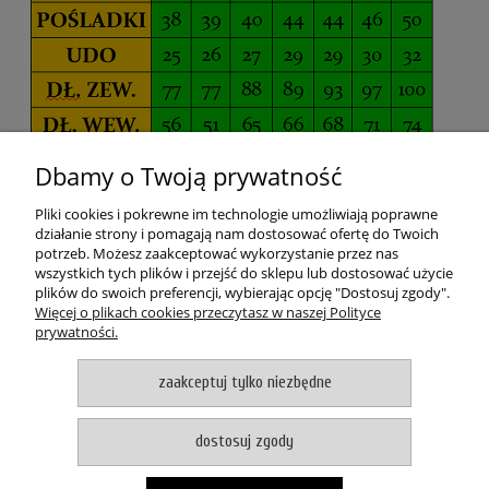
Dbamy o Twoją prywatność
POMOC
Pliki cookies i pokrewne im technologie umożliwiają poprawne
MOJE KONTO
działanie strony i pomagają nam dostosować ofertę do Twoich
potrzeb. Możesz zaakceptować wykorzystanie przez nas
wszystkich tych plików i przejść do sklepu lub dostosować użycie
PŁATNOŚCI I DOSTAWA
plików do swoich preferencji, wybierając opcję "Dostosuj zgody".
Więcej o plikach cookies przeczytasz w naszej Polityce
prywatności.
O NAS
zaakceptuj tylko niezbędne
pokaż pełną wersję strony
Witaj, nasz sklep internetowy wykorzystuje pliki cookies.
dostosuj zgody
akceptuje i zamykam okno