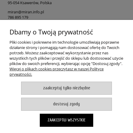
95-054 Ksawerów, Polska
miran@miran.info.pl
786 895 179
Dbamy o Twoją prywatność
Osoba odpowiedzialna na terenie UE
MIRAN
Pliki cookies i pokrewne im technologie umożliwiają poprawne
ul. Łódzka 153
działanie strony i pomagają nam dostosować ofertę do Twoich
90-054 Ksawerów, Polska
potrzeb. Możesz zaakceptować wykorzystanie przez nas
wszystkich tych plików i przejść do sklepu lub dostosować użycie
miran@miran.info.pl
plików do swoich preferencji, wybierając opcję "Dostosuj zgody".
786 895 179
Więcej o plikach cookies przeczytasz w naszej Polityce
prywatności.
POMOC
zaakceptuj tylko niezbędne
MOJE KONTO
dostosuj zgody
PŁATNOŚCI I DOSTAWA
ZAAKCEPTUJ WSZYSTKIE
O NAS