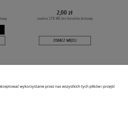
2,00 zł
stawy
zawiera 23% VAT, bez kosztów dostawy
ZOBACZ WIĘCEJ
O NAS
Kim jesteśmy?
kceptować wykorzystanie przez nas wszystkich tych plików i przejść
Blog
Dane adresowe