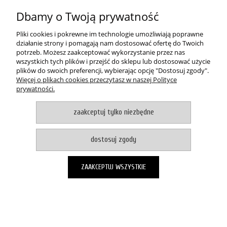
O NAS
Dbamy o Twoją prywatność
pokaż pełną wersję strony
Pliki cookies i pokrewne im technologie umożliwiają poprawne
działanie strony i pomagają nam dostosować ofertę do Twoich
Witaj, nasz sklep internetowy wykorzystuje pliki cookies.
potrzeb. Możesz zaakceptować wykorzystanie przez nas
wszystkich tych plików i przejść do sklepu lub dostosować użycie
akceptuje i zamykam okno
plików do swoich preferencji, wybierając opcję "Dostosuj zgody".
Zapisanych za pomocą cookies informacji używamy w celach reklamowych i
Więcej o plikach cookies przeczytasz w naszej Polityce
statystycznych. W programie służącym do obsługi internetu można zmienić
prywatności.
ustawienia dotyczące cookies. Korzystanie z naszych serwisów
internetowych bez zmiany ustawień dotyczących cookies oznacza, że będą
one zapisane w pamięci urządzenia. Więcej informacji można znaleźć w
zaakceptuj tylko niezbędne
naszej Polityce prywatności
Sklep internetowy Shoper.pl
dostosuj zgody
ZAAKCEPTUJ WSZYSTKIE