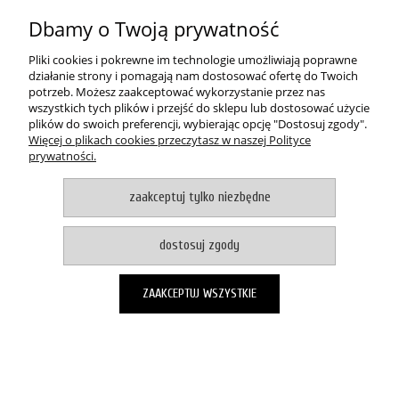
O NAS
Dbamy o Twoją prywatność
pokaż pełną wersję strony
Pliki cookies i pokrewne im technologie umożliwiają poprawne
działanie strony i pomagają nam dostosować ofertę do Twoich
Witaj, nasz sklep internetowy wykorzystuje pliki cookies.
potrzeb. Możesz zaakceptować wykorzystanie przez nas
wszystkich tych plików i przejść do sklepu lub dostosować użycie
akceptuje i zamykam okno
plików do swoich preferencji, wybierając opcję "Dostosuj zgody".
Zapisanych za pomocą cookies informacji używamy w celach reklamowych i
Więcej o plikach cookies przeczytasz w naszej Polityce
statystycznych. W programie służącym do obsługi internetu można zmienić
prywatności.
ustawienia dotyczące cookies. Korzystanie z naszych serwisów
internetowych bez zmiany ustawień dotyczących cookies oznacza, że będą
one zapisane w pamięci urządzenia. Więcej informacji można znaleźć w
zaakceptuj tylko niezbędne
naszej Polityce prywatności
Sklep internetowy Shoper.pl
dostosuj zgody
ZAAKCEPTUJ WSZYSTKIE