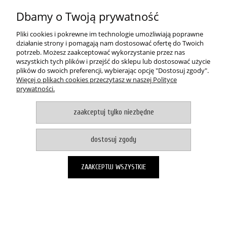
O NAS
Dbamy o Twoją prywatność
pokaż pełną wersję strony
Pliki cookies i pokrewne im technologie umożliwiają poprawne
działanie strony i pomagają nam dostosować ofertę do Twoich
Witaj, nasz sklep internetowy wykorzystuje pliki cookies.
potrzeb. Możesz zaakceptować wykorzystanie przez nas
wszystkich tych plików i przejść do sklepu lub dostosować użycie
akceptuje i zamykam okno
plików do swoich preferencji, wybierając opcję "Dostosuj zgody".
Zapisanych za pomocą cookies informacji używamy w celach reklamowych i
Więcej o plikach cookies przeczytasz w naszej Polityce
statystycznych. W programie służącym do obsługi internetu można zmienić
prywatności.
ustawienia dotyczące cookies. Korzystanie z naszych serwisów
internetowych bez zmiany ustawień dotyczących cookies oznacza, że będą
one zapisane w pamięci urządzenia. Więcej informacji można znaleźć w
zaakceptuj tylko niezbędne
naszej Polityce prywatności
Sklep internetowy Shoper.pl
dostosuj zgody
ZAAKCEPTUJ WSZYSTKIE